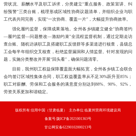
营状况、薪酬水平及职工诉求，分类建立“重点服务、政策宣讲、纠
纷预警”三类台账，梳理形成区域性协商议题清单，并组织企业与职
工代表共同完善，实现“一次协商、覆盖一片”，大幅提升协商效率。
强化履约监督，保障成果落地。全州各乡镇建立健全“协商签约
—履约监督—问题整改—激励约束”全流程监督机制，通过定期走访
查台账、随机访谈职工及搭建职工反馈群等多渠道进行核查，县级总
工会每半年组织交叉核查，杜绝监督漏洞和人情监督。针对发现的问
题，实施分类整改并开展“回头看”，确保问题清零。
目前，我州职工权益保障覆盖面大幅拓宽，全州各乡镇工会联合
会均签订区域性集体合同，职工权益覆盖率从不足30%跃升至85%；
职工对薪酬、劳保和工会服务的满意度分别达到88%、90%、92%，
劳资关系更加和谐稳定。
版权所有:信用中国（甘肃临夏） 主办单位:临夏州营商环境建设局
备案号:陇ICP备2021001363号
甘公网安备62290102000213号