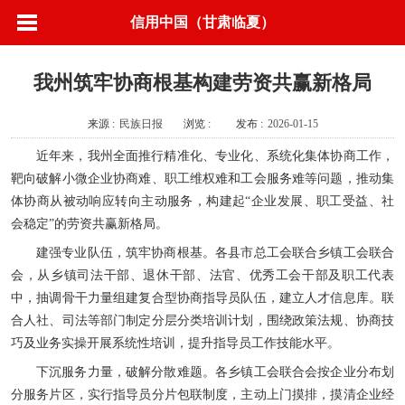
信用中国（甘肃临夏）
我州筑牢协商根基构建劳资共赢新格局
来源 :
民族日报
浏览 :
发布 :
2026-01-15
近年来，我州全面推行精准化、专业化、系统化集体协商工作，
靶向破解小微企业协商难、职工维权难和工会服务难等问题，推动集
体协商从被动响应转向主动服务，构建起“企业发展、职工受益、社
会稳定”的劳资共赢新格局。
建强专业队伍，筑牢协商根基。各县市总工会联合乡镇工会联合
会，从乡镇司法干部、退休干部、法官、优秀工会干部及职工代表
中，抽调骨干力量组建复合型协商指导员队伍，建立人才信息库。联
合人社、司法等部门制定分层分类培训计划，围绕政策法规、协商技
巧及业务实操开展系统性培训，提升指导员工作技能水平。
下沉服务力量，破解分散难题。各乡镇工会联合会按企业分布划
分服务片区，实行指导员分片包联制度，主动上门摸排，摸清企业经