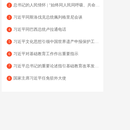
总书记的人民情怀 | “始终同人民同呼吸、共命运、心连心”
2
习近平同斯洛伐克总统佩列格里尼会谈
3
习近平同巴西总统卢拉通电话
4
习近平文化思想引领中国世界遗产申报保护工作壮阔实践
5
习近平对基础教育工作作出重要指示
6
习近平总书记的重要论述指引基础教育改革发展开创新局面
7
国家主席习近平任免驻外大使
8