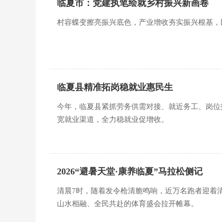
临夏市：党建执笔绘就乡村振兴新画卷
村容蝶变擦亮振兴底色，产业增收夯实振兴根基，
临夏县精准拓岗稳就业惠民生
今年，临夏县紧抓劳务供需对接、就近务工、岗位
宽就业渠道，全力稳就业促增收。
2026“避暑天堂·康养临夏”马拉松侧记
清晨7时，随着发令枪清脆鸣响，近万名跑者迎着
山水相融、全民共赴的体育盛会拉开帷幕。