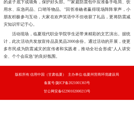
的桌子底下或墙角，保护好头部。”“家庭防震包中应准备手电筒、饮
用水、应急药品、口哨等物品。”回答准确者赢得现场阵阵掌声，小
朋友积极参与互动，大家在欢声笑语中不但收获了礼品，更将防震减
灾知识牢记于心。
活动现场，临夏现代职业学院学生还带来精彩的文艺演出。据统
计，此次活动共发放宣传品及奖品2000余份。通过活动的开展，使更
多市民成为防震减灾的宣传者和实践者，推动全社会形成“人人讲安
全、个个会应急”的良好氛围。
版权所有:信用中国（甘肃临夏） 主办单位:临夏州营商环境建设局
备案号:陇ICP备2021001363号
甘公网安备62290102000213号