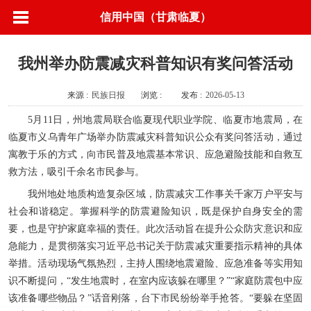
信用中国（甘肃临夏）
我州举办防震减灾科普知识有奖问答活动
来源 :
民族日报
浏览 :
发布 :
2026-05-13
5月11日，州地震局联合临夏现代职业学院、临夏市地震局，在
临夏市义乌青年广场举办防震减灾科普知识公众有奖问答活动，通过
寓教于乐的方式，向市民普及地震基本常识、应急避险技能和自救互
救方法，吸引千余名市民参与。
我州地处地质构造复杂区域，防震减灾工作事关千家万户平安与
社会和谐稳定。掌握科学的防震避险知识，既是保护自身安全的需
要，也是守护家庭幸福的责任。此次活动旨在提升公众防灾意识和应
急能力，是贯彻落实习近平总书记关于防震减灾重要指示精神的具体
举措。活动现场气氛热烈，主持人围绕地震避险、应急准备等实用知
识不断提问，“发生地震时，在室内应该躲在哪里？”“家庭防震包中应
该准备哪些物品？”话音刚落，台下市民纷纷举手抢答。“要躲在坚固