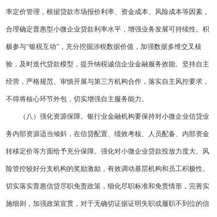
率定价管理，根据贷款市场报价利率、资金成本、风险成本等因素，
合理确定普惠型小微企业贷款利率水平，增强业务发展可持续性。积
极参与“银税互动”，充分挖掘涉税数据价值，加强数据多维交叉核
验，及时迭代贷款模型，提升纳税诚信企业金融服务效能。坚持自主
经营，严格规范、审慎开展与第三方机构合作，落实自主风控要求，
不得将核心环节外包，切实增强自主服务能力。
（八）强化资源保障。银行业金融机构要保持对小微企业信贷业
务内部资源适当倾斜，在信贷配置、绩效考核、人员配备、内部资金
转移定价等方面给予充分保障。强化对小微企业贷款投放力度大、风
险管控较好分支机构的奖励激励，有效调动基层机构和员工积极性。
切实落实普惠信贷尽职免责政策，细化尽职标准和免责情形，完善实
施细则，加强政策宣贯，对于无确切证据证明失职或履职不到位的信