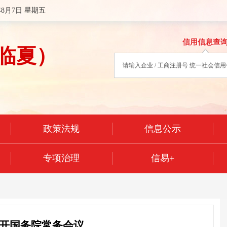
年8月7日 星期五
信用信息查
临夏）
政策法规
信息公示
专项治理
信易+
开国务院常务会议