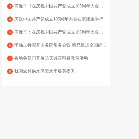
习近平《在庆祝中国共产党成立105周年大会上的讲话》单行本出版
3
庆祝中国共产党成立105周年大会在京隆重举行
4
习近平：在庆祝中国共产党成立105周年大会上的讲话
5
李强主持召开国务院常务会议 研究推进全国统一大市场建设有关工作 审议通过《现代化应急体系建设“十五五”规划》 讨论《中华人民共和国中国人民银行法（修订草案）》
6
各地各部门开展防灾减灾科普教育活动
7
我国农村供水保障水平显著提升
8