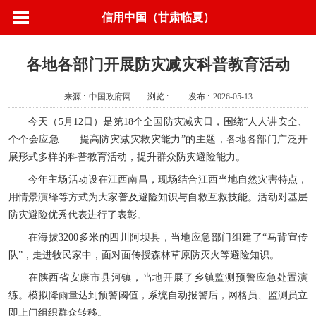
信用中国（甘肃临夏）
各地各部门开展防灾减灾科普教育活动
来源 :
中国政府网
浏览 :
发布 :
2026-05-13
今天（5月12日）是第18个全国防灾减灾日，围绕“人人讲安全、
个个会应急——提高防灾减灾救灾能力”的主题，各地各部门广泛开
展形式多样的科普教育活动，提升群众防灾避险能力。
今年主场活动设在江西南昌，现场结合江西当地自然灾害特点，
用情景演绎等方式为大家普及避险知识与自救互救技能。活动对基层
防灾避险优秀代表进行了表彰。
在海拔3200多米的四川阿坝县，当地应急部门组建了“马背宣传
队”，走进牧民家中，面对面传授森林草原防灭火等避险知识。
在陕西省安康市县河镇，当地开展了乡镇监测预警应急处置演
练。模拟降雨量达到预警阈值，系统自动报警后，网格员、监测员立
即上门组织群众转移。