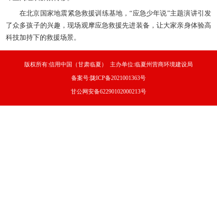
在北京国家地震紧急救援训练基地，“应急少年说”主题演讲引发
了众多孩子的兴趣，现场观摩应急救援先进装备，让大家亲身体验高
科技加持下的救援场景。
版权所有:信用中国（甘肃临夏） 主办单位:临夏州营商环境建设局
备案号:陇ICP备2021001363号
甘公网安备62290102000213号