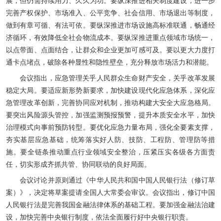
展，但仍需持续用力、久久为功。要纵深推进相关制度建设，进一步
完善产权保护、市场准入、公平竞争、社会信用、市场退出等制度，
做到有章可循、有法可依。要纵深推进市场设施高标准联通，畅通经
济循环，有效降低全社会物流成本。要纵深推进重点领域市场统一，
以点带面、点面结合，让群众和企业更加可感可及。要以更大力度打
通卡点堵点，破除各种显性和隐性壁垒，充分释放市场活力和潜能。
会议指出，应急管理关乎人民群众生命财产安全，关乎改革发展
稳定大局。要适应新形势新要求，加快建设现代化应急体系，深化应
急管理改革创新，完善协同应对机制，推动构建大安全大应急格局。
要突出风险源头管控，加强监测预报预警，提升本质安全水平，加快
治理模式向事前预防转型。要优化应急力量布局，强化全要素支撑，
夯实基层应急基础，统筹落实好人防、技防、工程防、管理防等措
施。要全链条推动重点行业领域安全整治，压紧压实各级各方面责
任，切实形成齐抓共管、协同联动的良好局面。
会议讨论并原则通过《中华人民共和国中国人民银行法（修订草
案）》，决定将草案提请全国人大常委会审议。会议指出，修订中国
人民银行法是完善我国金融法律体系的基础工程。要加强金融法治建
设，加快完善中央银行制度，依法全面履行好中央银行职责。