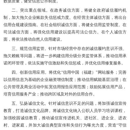
数据质量，健全信息公示制度。
二、突出重点领域。在政务诚信方面，将健全政府诚信履约机
制，加大拖欠企业账款失信惩戒力度。在经营主体诚信方面，将出台
信用合规建设指南。在社会组织诚信方面，将健全信用监管制度。在
司法诚信方面，将强化信用建设以提高司法公信力。在个人诚信方
面，将依法推动自然人信用建设。
三、规范信用监管。针对市场经营中存在的诚信履约意识不强、
拖欠赖账等问题，将进一步构建信用分级分类监管体系，推动信用承
诺闭环管理，依法实施守信激励和失信惩戒，并优化信用修复服务。
四、创新信用应用。将优化“信用中国（福建）”网站服务；完善
以信用信息为基础的企业融资增信制度；推动信用赋能基层治理；在
公共管理及商业活动中拓宽信用报告应用范围；鼓励拓展信用产品，
培育信用服务产业；推动跨区域及对外的信用合作。
五、弘扬诚信文化。针对诚信意识不足的问题，将加强诚信宣传
教育，打造诚信文化品牌。将诚信文化纳入公职人员学习培训课程，
加强校园诚信教育，推动诚信宣传进机关、进社区、进企业、进农
村、进家庭，并加大诚信典型宣传和失信行为曝光力度，营造“守信