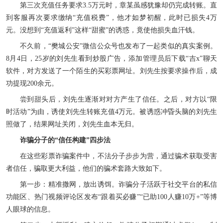
第三次充值任务要求3.5万元时，章某虽感犹豫却仍完成转账。直
到客服再次要求缴纳“充值税费”，他才如梦初醒，此时已损失4万
元。没想到“充值返利”这样“甜蜜”的诱惑，竟使他损失血汗钱。
不久前，“樊城公安”微信公众号也发布了一起类似的真实案例。
8月4日，25岁的刘先生看到炒股广告，添加管理员后下载“吉x”聊天
软件，对方发送了一个陌生的买彩票网址。刘先生按要求操作后，成
功提现200余元。
尝到甜头后，刘先生逐渐对对方产生了信任。之后，对方以“限
时活动”为由，诱使刘先生转账充值4万元。被诱惑冲昏头脑的刘先生
照做了，结果网址关闭，刘先生血本无归。
诈骗分子的“信任构建”四步法
在这些彩票诈骗案件中，不法分子步步为营，通过骗术获取受害
者信任，骗取更大利益，他们的骗术套路大致如下。
第一步：精准撒网，放出诱饵。诈骗分子活跃于社交平台的私信
功能区、热门视频评论区发布“跟着买必赚”“已助100人赚10万+”等博
人眼球的信息。