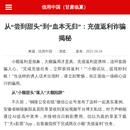
信用中国（甘肃临夏）
从“尝到甜头”到“血本无归”：充值返利诈骗
揭秘
来源 :
信用中国
浏览 :
发布 :
2025-10-24
小额返利是假象，大额骗局才是真。充值返利是诱饵，连环套路
骗人心。“完成充值任务，立即获得返利！”“小额试玩，提现秒到
账！”当这样的诱人话术出现时，请立刻警惕，你正面临一场精心设
计的骗局。
从“小额甜头”落入“大额陷阱”
不久前，“铜陵公安在线”微信公众号发布了这样一起真实案例。
安徽省铜陵枞阳县居民章某收到某短视频平台博主私信，对方声称能
通过AI提高中奖率，并报销当日购彩费用。信以为真的章某下载
了“天x彩票”App，在客服指挥下完成两次小额“充值返利”任务。