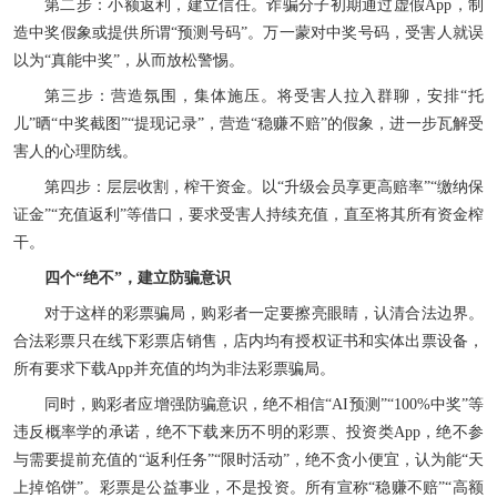
第二步：小额返利，建立信任。诈骗分子初期通过虚假App，制
造中奖假象或提供所谓“预测号码”。万一蒙对中奖号码，受害人就误
以为“真能中奖”，从而放松警惕。
第三步：营造氛围，集体施压。将受害人拉入群聊，安排“托
儿”晒“中奖截图”“提现记录”，营造“稳赚不赔”的假象，进一步瓦解受
害人的心理防线。
第四步：层层收割，榨干资金。以“升级会员享更高赔率”“缴纳保
证金”“充值返利”等借口，要求受害人持续充值，直至将其所有资金榨
干。
四个“绝不”，建立防骗意识
对于这样的彩票骗局，购彩者一定要擦亮眼睛，认清合法边界。
合法彩票只在线下彩票店销售，店内均有授权证书和实体出票设备，
所有要求下载App并充值的均为非法彩票骗局。
同时，购彩者应增强防骗意识，绝不相信“AI预测”“100%中奖”等
违反概率学的承诺，绝不下载来历不明的彩票、投资类App，绝不参
与需要提前充值的“返利任务”“限时活动”，绝不贪小便宜，认为能“天
上掉馅饼”。彩票是公益事业，不是投资。所有宣称“稳赚不赔”“高额