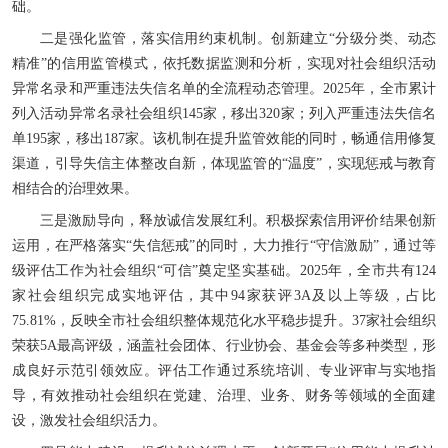
础。
二是强化监管，落实信用约束机制。创新建立“分级分类、动态
精准”的信用监管模式，依托数据监测和分析，实现对社会组织活动
异常名录和严重违法失信名单的全流程动态管理。2025年，全市累计
列入活动异常名录社会组织145家，移出320家；列入严重违法失信名
单195家，移出187家。该机制在提升监管效能的同时，畅通信用修复
渠道，引导失信主体整改自新，体现监管的“温度”，实现惩戒与教育
相结合的治理效果。
三是激励导向，释放诚信发展红利。积极探索信用评价结果创新
运用，在严格落实“失信惩戒”的同时，大力推行“守信激励”，通过等
级评估工作为社会组织“可信”奠定坚实基础。2025年，全市共有124
家社会组织完成实地评估，其中94家获评3A及以上等级，占比
75.81%，反映全市社会组织整体规范化水平稳步提升。37家社会组织
荣获5A最高评级，涵盖社会团体、行业协会、基金会等多种类型，形
成良好示范引领效应。评估工作通过系统培训、专业评审与实地指
导，有效推动社会组织在党建、治理、业务、财务等领域的全面建
设，激发社会组织活力。