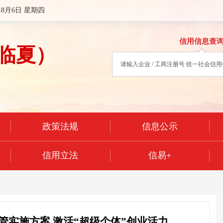
年8月6日 星期四
信用信息查
临夏）
政策法规
信息公示
信用立法
信易+
管实施方案 激活“超级个体”创业活力