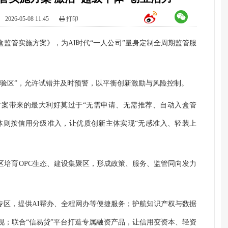
：
2026-05-08 11:45
打印
盒监管实施方案》，为AI时代“一人公司”量身定制全周期监管服
试验区”，允许试错并及时预警，以平衡创新激励与风险控制。
方案带来的最大利好莫过于“无需申请、无需推荐、自动入盒管
主体则按信用分级准入，让优质创新主体实现“无感准入、轻装上
区培育OPC生态、建设集聚区，形成政策、服务、监管同向发力
专区，提供AI帮办、全程网办等便捷服务；护航知识产权与数据
现；联合“信易贷”平台打造专属融资产品，让信用变资本、轻资