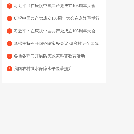
习近平《在庆祝中国共产党成立105周年大会上的讲话》单行本出版
3
庆祝中国共产党成立105周年大会在京隆重举行
4
习近平：在庆祝中国共产党成立105周年大会上的讲话
5
李强主持召开国务院常务会议 研究推进全国统一大市场建设有关工作 审议通过《现代化应急体系建设“十五五”规划》 讨论《中华人民共和国中国人民银行法（修订草案）》
6
各地各部门开展防灾减灾科普教育活动
7
我国农村供水保障水平显著提升
8