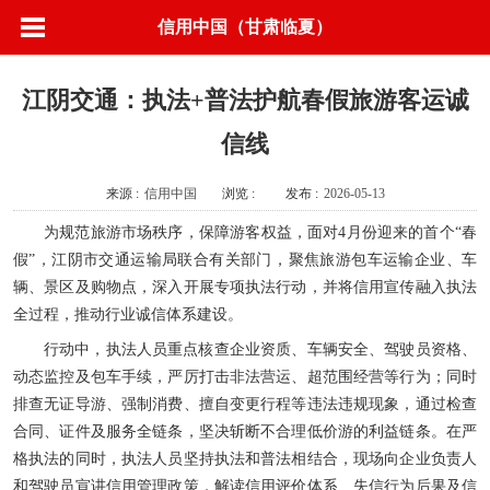
信用中国（甘肃临夏）
江阴交通：执法+普法护航春假旅游客运诚
信线
来源 :
信用中国
浏览 :
发布 :
2026-05-13
为规范旅游市场秩序，保障游客权益，面对4月份迎来的首个“春
假”，江阴市交通运输局联合有关部门‌，聚焦旅游包车运输企业、车
辆、景区及购物点，深入开展专项执法行动，并将信用宣传融入执法
全过程，推动行业诚信体系建设。
行动中，执法人员重点核查企业资质、车辆安全、驾驶员资格、
动态监控及包车手续，严厉打击非法营运、超范围经营等行为；同时
排查无证导游、强制消费、擅自变更行程等违法违规现象，通过检查
合同、证件及服务全链条，坚决斩断不合理低价游的利益链条。在严
格执法的同时，执法人员坚持执法和普法相结合，现场向企业负责人
和驾驶员宣讲信用管理政策，解读信用评价体系、失信行为后果及信