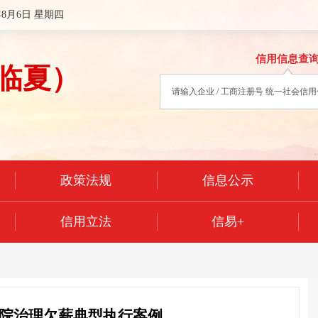
年8月6日 星期四
信用信息查
临夏）
政策法规
信息公示
信用立法
信易+
院治理欠薪典型执行案例