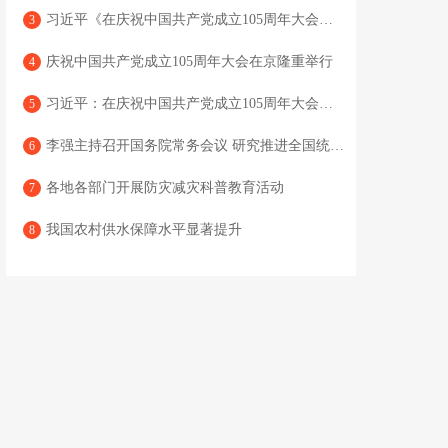
习近平《在庆祝中国共产党成立105周年大会上的讲话》单行本出版
3
庆祝中国共产党成立105周年大会在京隆重举行
4
习近平：在庆祝中国共产党成立105周年大会上的讲话
5
李强主持召开国务院常务会议 研究推进全国统一大市场建设有关工作 审议通过《现代化应急体系建设“十五五”规划》 讨论《中华人民共和国中国人民银行法（修订草案）》
6
各地各部门开展防灾减灾科普教育活动
7
我国农村供水保障水平显著提升
8