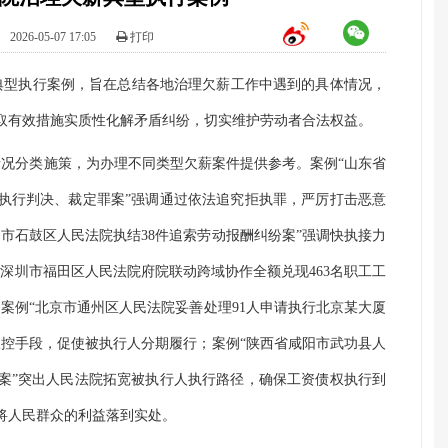
：
2026-05-07 17:05
打印
典型执行案例，旨在总结各地治理欠薪工作中遇到的具体情况，
取有效措施实质性化解矛盾纠纷，切实维护劳动者合法权益。
情况分类施策，为办理不同类型欠薪案件提供参考。案例“山东省
执行判决、裁定罪案”强调通过依法追究拒执罪，严厉打击恶意
市石鼓区人民法院执结38件追索劳动报酬纠纷案”强调快执接力
深圳市福田区人民法院府院联动跨域协作全额兑现463名职工工
案例“北京市通州区人民法院妥善处理91人申请执行北京某大厦
查控手段，促使被执行人分期履行；案例“陕西省咸阳市武功县人
案”突出人民法院拓宽被执行人执行路径，确保工资债权执行到
将人民群众的利益落到实处。