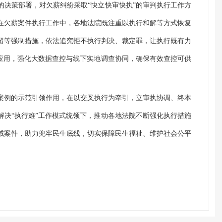
的决策部署，对欠薪纠纷采取“快立快审快执”的审判执行工作方
在欠薪案件执行工作中，各地法院既注重以执行和解等方式恢复
留等强制措施，依法追究拒不执行判决、裁定罪，让执行既有力
设应用，强化大数据查控与线下实地调查协同，确保有效查控可供
案例的示范引领作用，在以交叉执行为牵引，立审执协调、终本
解决“执行难”工作模式统领下，推动各地法院不断强化执行措施
域案件，助力兜牢民生底线，切实保障民生福祉、维护社会公平