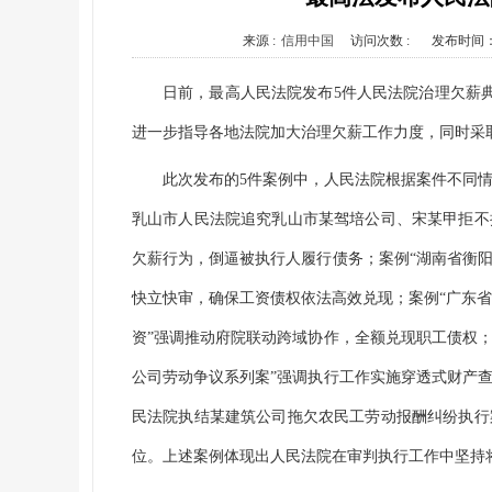
来源 :
信用中国
访问次数 :
发布时间
日前，最高人民法院发布5件人民法院治理欠薪
进一步指导各地法院加大治理欠薪工作力度，同时采
此次发布的5件案例中，人民法院根据案件不同
乳山市人民法院追究乳山市某驾培公司、宋某甲拒不
欠薪行为，倒逼被执行人履行债务；案例“湖南省衡阳
快立快审，确保工资债权依法高效兑现；案例“广东省
资”强调推动府院联动跨域协作，全额兑现职工债权；
公司劳动争议系列案”强调执行工作实施穿透式财产
民法院执结某建筑公司拖欠农民工劳动报酬纠纷执行
位。上述案例体现出人民法院在审判执行工作中坚持