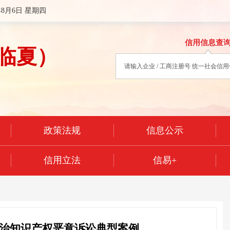
年8月6日 星期四
信用信息查
临夏）
政策法规
信息公示
信用立法
信易+
治知识产权恶意诉讼典型案例