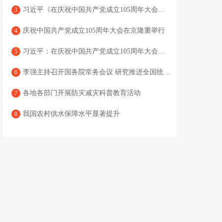
习近平《在庆祝中国共产党成立105周年大会上的讲话》单行本出版
3
庆祝中国共产党成立105周年大会在京隆重举行
4
习近平：在庆祝中国共产党成立105周年大会上的讲话
5
李强主持召开国务院常务会议 研究推进全国统一大市场建设有关工作 审议通过《现代化应急体系建设“十五五”规划》 讨论《中华人民共和国中国人民银行法（修订草案）》
6
各地各部门开展防灾减灾科普教育活动
7
我国农村供水保障水平显著提升
8