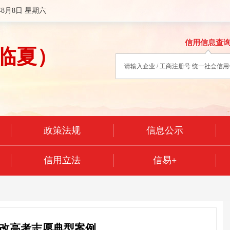
年8月8日 星期六
信用信息查
临夏）
政策法规
信息公示
信用立法
信易+
改高考志愿典型案例