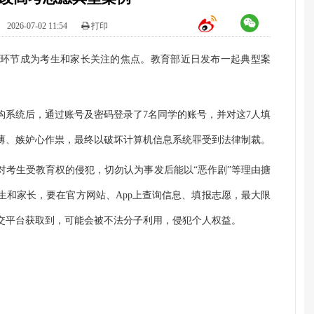
：
2026-07-02 11:54
打印
取等环节成为考生和家长关注的焦点。教育部近日发布一起典型案
。
机构系统后，通过账号及密码登录了7名同学的账号，并对这7人填
薄、嫉妒心作祟，最终以破坏计算机信息系统罪受到法律制裁。
对考生受教育权的侵犯，切勿认为事发后能以“恶作剧”等理由搪
生和家长，要在官方网站、App上查询信息、填报志愿，最大限
交平台获取到，可能会被不法分子利用，侵犯个人权益。