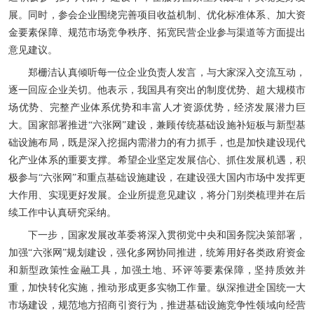
展。同时，参会企业围绕完善项目收益机制、优化标准体系、加大资
金要素保障、规范市场竞争秩序、拓宽民营企业参与渠道等方面提出
意见建议。
郑栅洁认真倾听每一位企业负责人发言，与大家深入交流互动，
逐一回应企业关切。他表示，我国具有突出的制度优势、超大规模市
场优势、完整产业体系优势和丰富人才资源优势，经济发展潜力巨
大。国家部署推进“六张网”建设，兼顾传统基础设施补短板与新型基
础设施布局，既是深入挖掘内需潜力的有力抓手，也是加快建设现代
化产业体系的重要支撑。希望企业坚定发展信心、抓住发展机遇，积
极参与“六张网”和重点基础设施建设，在建设强大国内市场中发挥更
大作用、实现更好发展。企业所提意见建议，将分门别类梳理并在后
续工作中认真研究采纳。
下一步，国家发展改革委将深入贯彻党中央和国务院决策部署，
加强“六张网”规划建设，强化多网协同推进，统筹用好各类政府资金
和新型政策性金融工具，加强土地、环评等要素保障，坚持质效并
重，加快转化实施，推动形成更多实物工作量。纵深推进全国统一大
市场建设，规范地方招商引资行为，推进基础设施竞争性领域向经营