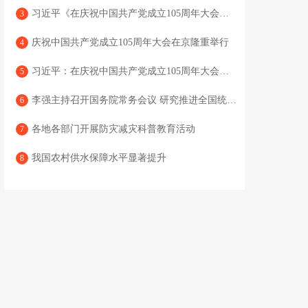
习近平《在庆祝中国共产党成立105周年大会上的讲话》单行本出版
3
庆祝中国共产党成立105周年大会在京隆重举行
4
习近平：在庆祝中国共产党成立105周年大会上的讲话
5
李强主持召开国务院常务会议 研究推进全国统一大市场建设有关工作 审议通过《现代化应急体系建设“十五五”规划》 讨论《中华人民共和国中国人民银行法（修订草案）》
6
各地各部门开展防灾减灾科普教育活动
7
我国农村供水保障水平显著提升
8