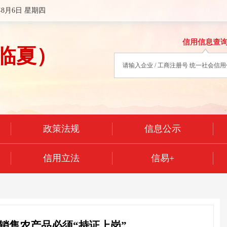
年8月6日 星期四
信用信息查
临夏）
政策法规
信息公示
信用立法
信易+
销售农产品必须“持证上岗”