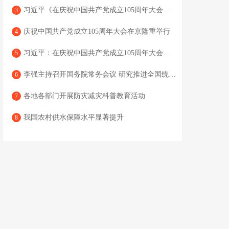
习近平《在庆祝中国共产党成立105周年大会上的讲话》单行本出版
3
庆祝中国共产党成立105周年大会在京隆重举行
4
习近平：在庆祝中国共产党成立105周年大会上的讲话
5
李强主持召开国务院常务会议 研究推进全国统一大市场建设有关工作 审议通过《现代化应急体系建设“十五五”规划》 讨论《中华人民共和国中国人民银行法（修订草案）》
6
各地各部门开展防灾减灾科普教育活动
7
我国农村供水保障水平显著提升
8