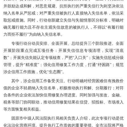
并鼓励达成和解，对恶意规避、抗拒执行的严重失信行为则坚决依法
纳入名单从严惩戒；对严重失信被执行人直接纳入失信名单，依法采
取惩戒措施。同时，行动创新建立失信与失能情形区分标准，明确对
确无履行能力且不存在主观失信故意的被执行人，不得以“有履行能
力而拒不履行”为由纳入失信名单。
专项行动分动员安排、全面开展、总结提升三个阶段推进。全面
开展阶段重点完成五项任务：开展失信信息专项清理，实现“清底
数”；开展失信失能认定专项核查，严把“入口关”；实施失信惩戒分级
管理，提升“精准度”；强化信用修复工作力度，打通“纾困路”；规范
涉企信用工作措施，优化“生态圈”。
其中，涉企信用工作备受关注。行动明确对经营困难但有挽救价
值的企业不轻易纳入失信名单，积极推动执行和解、分期履行；对符
合条件的企业依法加快信用修复办理进度。同时加强与发改、金融、
税务等部门协同联动，推动信用修复结果在信贷、招投标、市场准入
等方面恢复相关权益。
固原市中级人民法院执行局相关负责人介绍，此次专项行动是优
化法治化营商环境、提升执行工作质效的重要举措。全市法院将严格