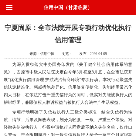
信用中国（甘肃临夏）
宁夏固原：全市法院开展专项行动优化执行
信用管理
来源 :
信用中国
浏览 :
发布 :
2026-04-09
为深入贯彻落实中办国办印发的《关于健全社会信用体系的意
见》，固原市中级人民法院决定自今年3月初至8月底，在全市法院开
展“优化执行信用管理 护航法治营商环境”专项行动。本次行动聚焦失
信认定精准化、惩戒措施差异化、信用修复便捷化、失能纾困常态化
四大目标，在依法打击严重失信行为的同时，做实对失能被执行人的
解绑纾困，兼顾债权人胜诉权益与被执行人合法生产生活权益。
专项行动明确了失信被执行人三级分类标准，结合失信行为性
质、情节、后果及悔改表现，划分为轻微、一般、严重三个等级。对
轻微失信被执行人，征得申请执行人同意后不纳入失信名单，仅作口
头警示、责令限期履行；对一般失信被执行人给予一至三个月宽限期