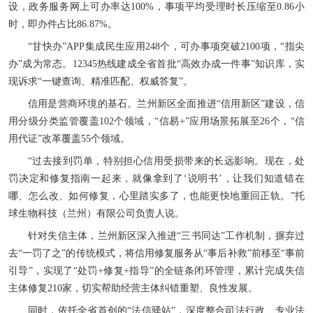
设，政务服务网上可办率达100%，事项平均受理时长压缩至0.86小
时，即办件占比86.87%。
“甘快办”APP集成民生应用248个，可办事项突破2100项，“指尖
办”成为常态。12345热线建成全省首批“高效办成一件事”知识库，实
现诉求“一键查询、精准匹配、权威答复”。
信用是营商环境的基石。兰州新区全面推进“信用新区”建设，信
用分级分类监管覆盖102个领域，“信易+”应用场景拓展至26个，“信
用代证”改革覆盖55个领域。
“过去接到罚单，特别担心信用受损带来的长远影响。现在，处
罚决定和修复指南一起来，就像拿到了‘说明书’，让我们知道错在
哪、怎么改、如何修复，心里踏实多了，也能更快地重回正轨。”托
球生物科技（兰州）有限公司负责人说。
针对失信主体，兰州新区深入推进“三书同达”工作机制，摒弃过
去“一罚了之”的传统模式，将信用修复服务从“事后补救”前移至“事前
引导”，实现了“处罚+修复+指导”的全链条闭环管理，累计完成失信
主体修复210家，切实帮助经营主体纠错重塑、良性发展。
同时，依托全省首创的“法信驿站”，深度整合司法行政、专业法