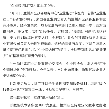
“企业接访日”成为政企连心桥。
4月8日，兰州新区政务服务中心“企业接访”专区内，首期“企业接
访日”活动如约举行，来自各企业的负责人与兰州新区政务服务和营
商环境局、经济发展局、城乡发展局等部门负责人围坐一堂，面对面
讲问题、提诉求，实打实领任务、定时限。“没想到问题能现场解
决，更没想到后续还有专人盯、全程跟”。参会的甘肃耀灿贵金属工
业有限公司负责人朱世贤感慨道。这样的高效与温度，正是兰州新区
坚持搞“开门教育”，以“企业接访日”为抓手，推动营商环境从“便捷服
务”向“精准赋能”跃升的缩影。
兰州新区常态化组织政银企交流会、企业恳谈会，深入开展“千
企调研纾困”专项行动，今年以来，累计走访摸排、协调解决企业各
类诉求500余条。
针对重点项目，建立项目全生命周期专属服务机制，组建“暖心
服务工作队”下沉项目一线，推动项目早落地、早投产。
强化数字赋能，推进“信用新区”建设
以数智技术夯实营商环境底座。兰州新区持续深化数字政府建