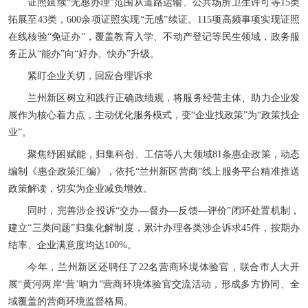
证照延续“无感办理”范围从道路运输、公共场所卫生许可等15类
拓展至43类，600余项证照实现“无感”续证。115项高频事项实现证照
在线核验“免证办”，覆盖教育入学、不动产登记等民生领域，政务服
务正从“能办”向“好办、快办”升级。
紧盯企业关切，回应合理诉求
兰州新区树立和践行正确政绩观，将服务经营主体、助力企业发
展作为核心着力点，主动优化服务模式，变“企业找政策”为“政策找企
业”。
聚焦纾困赋能，归集科创、工信等八大领域81条惠企政策，动态
编制《惠企政策汇编》，依托“兰州新区营商”线上服务平台精准推送
政策解读，切实为企业减负增效。
同时，完善涉企投诉“交办—督办—反馈—评价”闭环处置机制，
建立“三类问题”归集化解制度，累计办理各类涉企诉求45件，按期办
结率、企业满意度均达100%。
今年，兰州新区还聘任了22名营商环境体验官，联合市人大开
展“黄河两岸‘营’响力”营商环境体验官交流活动，形成多方协同、全
域覆盖的营商环境监督格局。