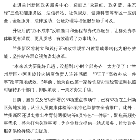
走进兰州新区政务服务中心，迎面是“党建红、政务蓝、生态
绿”三色功能服务区，法信驿站、社保规划、健康科普等专区一应俱
全，金融服务、法律援助、公证办理等增值服务触手可及。
升级后的“办不成事”反映窗口和全程帮办代办服务，让群众办事
体验更有温度、更具质感，有效疏通了办事堵点。
兰州新区将树立和践行正确政绩观学习教育成果转化为服务效
能，坚持站在群众视角谋划改革。
“本来以为要跑好几趟，没想到1小时全部办齐，太方便了！”兰
州新区小阿川旋转火锅店负责人连连感叹，印证了“高效办成一件
事”改革落地成效。5年前，他为自己第一家餐饮店办理经营证照执照
时辗转多个部门，排队填表，一周才办完手续。
目前，国务院及省级部署的59项重点事项中，已有52项在兰州新
区落地实施，从业人员健康体检等5项特色举措在全省推广。此外，
兰州新区还谋划推出生育待遇报销等9项特色“一件事”，聚焦高频办
事需求，整合打包关联事项，为企业群众提供一站式服务，推动政务
服务供给持续扩面提质。