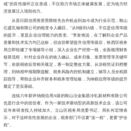
戒”的良性循环正在形成，不仅助力市场主体健康发展，还为地方经
济发展注入强劲动力。
从昔日因信用资质受限错失合作机会到如今成为行业示范，鞍山
亿盛瓦轴有限公司的蜕变令人瞩目。“从B级到A级，不仅是信用等级
的提升，更是企业治理能力的质变。”李发艳说，在了解到企业产品
质量和技术实力均已达标，但迫切希望提升信用等级后，铁西区税务
局立即组建了专项辅导小组，深入企业生产经营一线，全面梳理财务
核算流程，针对企业存在的收入确认、成本归集、发票管理等关键环
节，依据税收征管相关规定，逐一制定整改方案。从涉税凭证归档整
理，到纳税申报期限提醒、税务风险内控机制建立，辅导人员全程跟
踪指导，帮助企业补齐财务和税务管理短板，为纳税信用等级的提升
奠定了坚实基础。
连续六年获评纳税信用A级的鞍山冶金集团冷轧新材料有限公司
也是行业中的佼佼者。作为一家技术驱动型的高新技术企业，该公司
近年来研发投入持续加大。立山区税务局党委书记、局长何宏增表
示，对于这样良性发展的企业，税务部门不仅要“送一程”，更要“护全
程”。