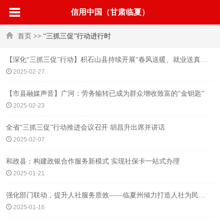
信用中国（甘肃临夏）
首页
>> “三抓三促”行动进行时
【深化“三抓三促”行动】积石山县持续开展“春风送暖、就业送真情”春季用工岗位推介活动
2025-02-27
【市县融媒声音】广河：劳务输转已成为群众增收致富的“金钥匙”
2025-02-23
全省“三抓三促”行动推进会议召开 胡昌升出席并讲话
2025-02-07
和政县：构建政银合作服务新模式 实现社保卡一站式办理
2025-01-21
强化部门联动，提升人社服务质效——临夏州倾力打造人社为民服务“直通车”不断增强群众幸福感获得感安全感
2025-01-16