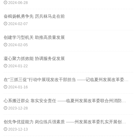
2024-06-28
奋楫扬帆勇争先 厉兵秣马走在前
2024-02-07
创建学习型机关 助推高质量发展
2024-02-05
凝心聚力抓效能 协调服务促发展
2024-01-22
在“三抓三促”行动中展现发改干部担当 ——记临夏州发展改革委国民经济综合科集体
2024-01-16
心系搬迁群众 靠实安全责任 ——临夏州发展改革委联合州消防救援支队开展易地扶贫搬迁安置区消防安全大督查
2023-12-28
创先争优提能力 岗位练兵强素质 ——州发展改革委扎实开展创先争优提能力“大练兵”活动
2023-12-13