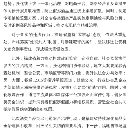
趋势，强化线上线下一体化治理，对电商平台、网络经营者及直播主
体同步开展并联核查，防止假劣酒品通过线上渠道扩散。同时，制定
专项抽检监测方案，对全省各类酒类产品实施定期抽检与风险分析，
及时识别高风险品种和区域，推动实现靶向精准治理。
对于查实的违法行为，福建省坚持“零容忍”态度，依法从重惩
处。严格落实“处罚到人”制度，对涉嫌犯罪的案件，坚决移送公安机
关追究刑事责任，形成强大震慑效应。
此外，福建省着力推动构建政府监管、企业自律、社会监督协同
发力的共治格局。一方面，强化跨部门协作联动，建立大案要案联合
查处机制，整合公安、市场监管等部门力量，提升执法合力与效率；
另一方面，畅通12315等投诉举报渠道，鼓励公众、行业协会及企业
内部知情人积极提供违法线索，发挥社会监督“前哨”作用。同时，深
化政媒合作，通过主流媒体和新媒体平台加强正面宣传引导，普及酒
类安全知识，提升消费者识假辨假能力和维权意识，营造全社会共同
抵制假冒伪劣酒的良好氛围。
此次酒类产品突出问题综合治理行动，是福建省持续深化食品安
全治理体系改革、回应民生关切的重要举措。下一步，福建省市场监