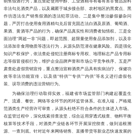
制售假酒行为，重点查处使用甲醇、工业酒精等有毒有害非食品原料
非法勾兑酒类产品，以及藏匿于城乡接合部、农村地区的黑窝点、黑
作坊违法生产销售假酒的违法犯罪活动。二是集中整治掺假掺杂问
题，严厉打击使用食用酒精勾兑后冒充固态法白酒及原酒、葡萄酒、
果酒、黄酒等产品的行为，确保产品真实性和消费者知情权。三是全
面治理“两超一非”问题，即超范围、超限量使用食品添加剂，以及非
法添加非食用物质等违法行为，从源头防范潜在健康风险。四是强化
知识产权保护，依法查处侵犯注册商标专用权、地理标志产品专用标
志等假冒侵权行为，维护企业品牌声誉和市场公平竞争秩序。五是严
肃查处虚假营销宣传，重点整治宣称酒类产品具有疾病治疗、保健功
效等非法功能宣传，以及借“特供”“专供”“内供”等名义进行虚假包
装、误导消费的违法营销行为。
为确保治理行动取得实效，福建省市场监管部门构建起覆盖生
产、流通、餐饮、网络等全环节的闭环监管体系。在准入端，严格规
范酒类生产经营许可审查，从源头杜绝不符合条件的主体进入市场。
在监管过程中，深化线索排查攻坚，综合运用穿透式核查、物料平衡
核算等技术手段，对酒类产业链各环节开展深挖彻查，做到追根溯
源、一查到底。针对近年来网络销售、直播带货等新业态快速发展的