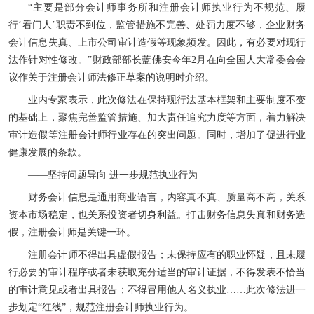
“主要是部分会计师事务所和注册会计师执业行为不规范、履
行‘看门人’职责不到位，监管措施不完善、处罚力度不够，企业财务
会计信息失真、上市公司审计造假等现象频发。因此，有必要对现行
法作针对性修改。”财政部部长蓝佛安今年2月在向全国人大常委会会
议作关于注册会计师法修正草案的说明时介绍。
业内专家表示，此次修法在保持现行法基本框架和主要制度不变
的基础上，聚焦完善监管措施、加大责任追究力度等方面，着力解决
审计造假等注册会计师行业存在的突出问题。同时，增加了促进行业
健康发展的条款。
——坚持问题导向 进一步规范执业行为
财务会计信息是通用商业语言，内容真不真、质量高不高，关系
资本市场稳定，也关系投资者切身利益。打击财务信息失真和财务造
假，注册会计师是关键一环。
注册会计师不得出具虚假报告；未保持应有的职业怀疑，且未履
行必要的审计程序或者未获取充分适当的审计证据，不得发表不恰当
的审计意见或者出具报告；不得冒用他人名义执业……此次修法进一
步划定“红线”，规范注册会计师执业行为。